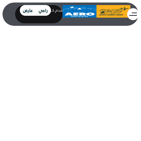
راعي
عارض
قدم كــ